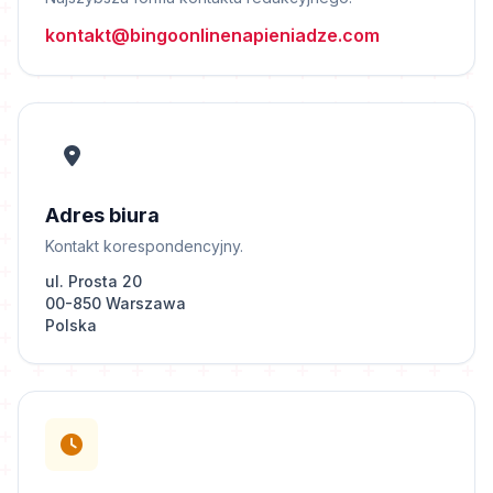
kontakt@bingoonlinenapieniadze.com
Adres biura
Kontakt korespondencyjny.
ul. Prosta 20
00-850 Warszawa
Polska