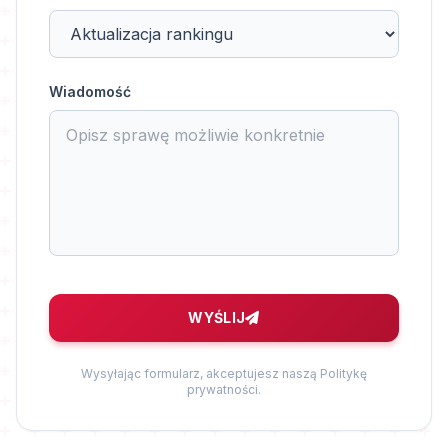
Wiadomość
WYŚLIJ
Wysyłając formularz, akceptujesz naszą
Politykę
prywatności
.